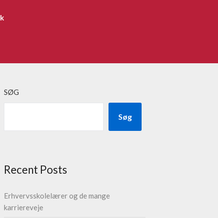
ik
SØG
Søg
Recent Posts
Erhvervsskolelærer og de mange
karriereveje