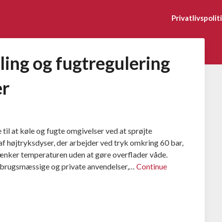
Privatlivspolit
ling og fugtregulering
er
 til at køle og fugte omgivelser ved at sprøjte
f højtryksdyser, der arbejder ved tryk omkring 60 bar,
sænker temperaturen uden at gøre overflader våde.
andbrugsmæssige og private anvendelser,…
Continue