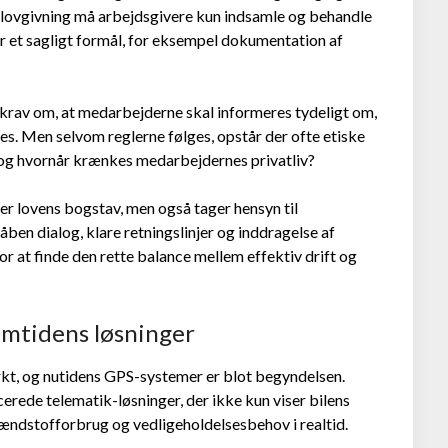
nsk lovgivning må arbejdsgivere kun indsamle og behandle
r et sagligt formål, for eksempel dokumentation af
krav om, at medarbejderne skal informeres tydeligt om,
s. Men selvom reglerne følges, opstår der ofte etiske
 og hvornår krænkes medarbejdernes privatliv?
er lovens bogstav, men også tager hensyn til
åben dialog, klare retningslinjer og inddragelse af
 at finde den rette balance mellem effektiv drift og
emtidens løsninger
rkt, og nutidens GPS-systemer er blot begyndelsen.
rede telematik-løsninger, der ikke kun viser bilens
ændstofforbrug og vedligeholdelsesbehov i realtid.