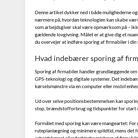
Denne artikel dykker ned i både mulighederne og 
nærmere på, hvordan teknologien kan skabe værd
som arbejdsgiver skal være opmærksom på – ikke 
gældende lovgivning. Målet er at give dig et nuan
du overvejer at indføre sporing af firmabiler i di
Hvad indebærer sporing af firm
Sporing af firmabiler handler grundlæggende om 
GPS-teknologi og digitale systemer. Det indebærer,
kørselsmønstre via en computer eller mobil enhe
Ud over selve positionsbestemmelsen kan sporin
stop, brændstofforbrug og tidspunkter for start o
Formålet med sporing kan være mangeartet: For 
ruteplanlægning og minimere spildtid, mens det 
arbejdskørsel eller forhindre misbrug af firmabile