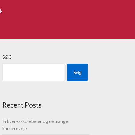
ik
SØG
Søg
Recent Posts
Erhvervsskolelærer og de mange
karriereveje