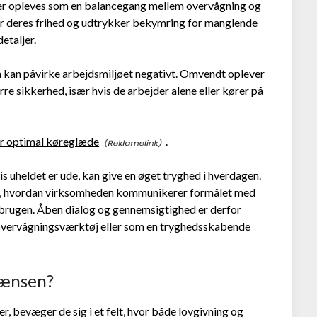
er opleves som en balancegang mellem overvågning og
er deres frihed og udtrykker bekymring for manglende
detaljer.
m kan påvirke arbejdsmiljøet negativt. Omvendt oplever
re sikkerhed, især hvis de arbejder alene eller kører på
for optimal køreglæde
.
is uheldet er ude, kan give en øget tryghed i hverdagen.
af, hvordan virksomheden kommunikerer formålet med
r brugen. Åben dialog og gennemsigtighed er derfor
overvågningsværktøj eller som en tryghedsskabende
rænsen?
, bevæger de sig i et felt, hvor både lovgivning og