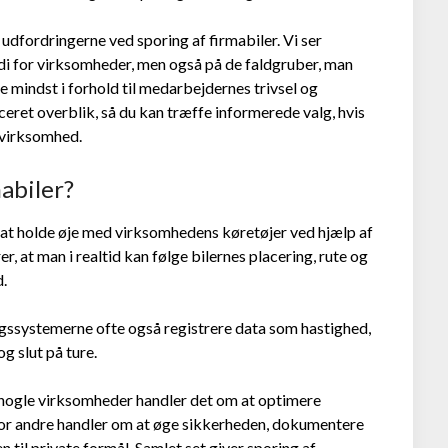
udfordringerne ved sporing af firmabiler. Vi ser
i for virksomheder, men også på de faldgruber, man
mindst i forhold til medarbejdernes trivsel og
ceret overblik, så du kan træffe informerede valg, hvis
n virksomhed.
abiler?
at holde øje med virksomhedens køretøjer ved hjælp af
 at man i realtid kan følge bilernes placering, rute og
d.
gssystemerne ofte også registrere data som hastighed,
g slut på ture.
nogle virksomheder handler det om at optimere
for andre handler om at øge sikkerheden, dokumentere
n til private formål. Samlet set giver sporing af