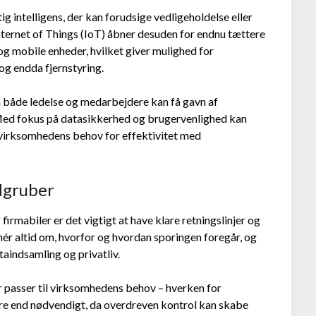
g intelligens, der kan forudsige vedligeholdelse eller
Internet of Things (IoT) åbner desuden for endnu tættere
og mobile enheder, hvilket giver mulighed for
og endda fjernstyring.
så både ledelse og medarbejdere kan få gavn af
 Med fokus på datasikkerhed og brugervenlighed kan
 virksomhedens behov for effektivitet med
dgruber
firmabiler er det vigtigt at have klare retningslinjer og
 altid om, hvorfor og hvordan sporingen foregår, og
aindsamling og privatliv.
passer til virksomhedens behov – hverken for
ere end nødvendigt, da overdreven kontrol kan skabe