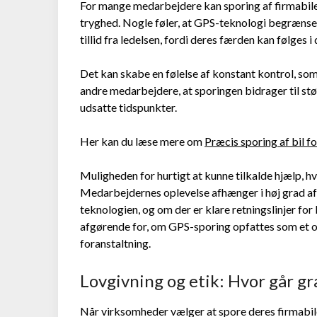
For mange medarbejdere kan sporing af firmabil
tryghed. Nogle føler, at GPS-teknologi begræns
tillid fra ledelsen, fordi deres færden kan følges i 
Det kan skabe en følelse af konstant kontrol, so
andre medarbejdere, at sporingen bidrager til stør
udsatte tidspunkter.
Her kan du læse mere om
Præcis sporing af bil 
Muligheden for hurtigt at kunne tilkalde hjælp, hv
Medarbejdernes oplevelse afhænger i høj grad 
teknologien, og om der er klare retningslinjer fo
afgørende for, om GPS-sporing opfattes som et 
foranstaltning.
Lovgivning og etik: Hvor går g
Når virksomheder vælger at spore deres firmabiler